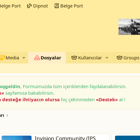
elge Port
Dipnot
Belge Port
Media
Dosyalar
Kullanıcılar
Groups
oşgeldin
, Formumuzda tüm içeriklerden faydalanabilirsin.
m»
sayfamıza bakabilirsin.
 desteğe ihtiyacın olursa
hiç çekinmeden
«Destek»
al !
rı
Invision Community (IPS