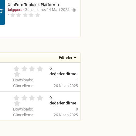
XenForo Topluluk Platformu
bilgiport
Güncelleme:
14 Mart 2025
0
.
0
0
y
ı
l
d
ı
z
Filtreler
0
0
.
değerlendirme
0
Downloads
1
0
Güncelleme
26 Nisan 2025
y
ı
0
0
l
.
değerlendirme
d
0
Downloads
0
ı
0
Güncelleme
26 Nisan 2025
z
y
ı
l
d