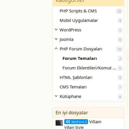
PHP Scripts & CMS
22
Mobil Uygulamalar
9
WordPress
5
Joomla
0
PHP Forum Dosyaları
10
Forum Temaları
2
Forum Eklentileri/Komut Dosyaları
6
HTML Şablonları
0
CMS Temaları
1
Kütüphane
6
En iyi dosyalar
Villain
XenForo 2
Villain Style