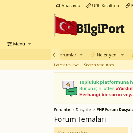
Anasayfa
URL Kısaltma
B
Menü
Öne Çıkanlar
Forumlar
Neler yeni
Latest reviews
Search resources
Topluluk platformuna h
Bunun için lütfen
«Yardı
Herhangi bir sorun veya
Forumlar
Dosyalar
PHP Forum Dosyala
Forum Temaları
Kategoriler