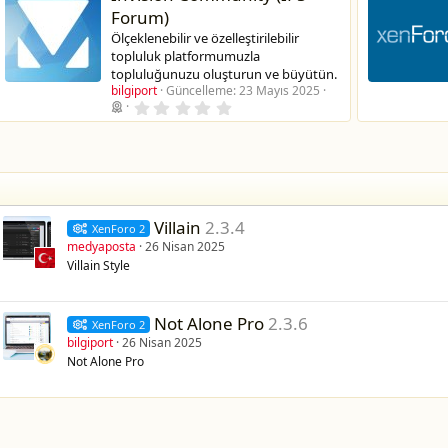
Forum)
Ölçeklenebilir ve özelleştirilebilir
topluluk platformumuzla
topluluğunuzu oluşturun ve büyütün.
bilgiport
Güncelleme:
23 Mayıs 2025
0
.
0
0
y
ı
l
d
ı
Villain
2.3.4
XenForo 2
z
medyaposta
26 Nisan 2025
Villain Style
Not Alone Pro
2.3.6
XenForo 2
bilgiport
26 Nisan 2025
Not Alone Pro