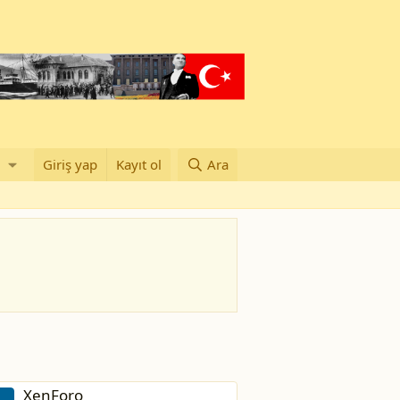
Giriş yap
Kayıt ol
Ara
XenForo