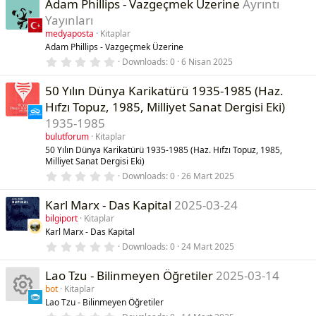
Adam Phillips - Vazgeçmek Üzerine
Ayrıntı
z
Yayınları
medyaposta
Kitaplar
Adam Phillips - Vazgeçmek Üzerine
0
Downloads
0
6 Nisan 2025
.
0
50 Yılın Dünya Karikatürü 1935-1985 (Haz.
0
y
Hıfzı Topuz, 1985, Milliyet Sanat Dergisi Eki)
ı
l
1935-1985
d
bulutforum
Kitaplar
ı
z
50 Yılın Dünya Karikatürü 1935-1985 (Haz. Hıfzı Topuz, 1985,
Milliyet Sanat Dergisi Eki)
0
Downloads
0
26 Mart 2025
.
0
Karl Marx - Das Kapital
2025-03-24
0
y
bilgiport
Kitaplar
ı
Karl Marx - Das Kapital
l
d
0
Downloads
0
24 Mart 2025
ı
.
z
0
Lao Tzu - Bilinmeyen Öğretiler
2025-03-14
0
y
bot
Kitaplar
ı
Lao Tzu - Bilinmeyen Öğretiler
l
d