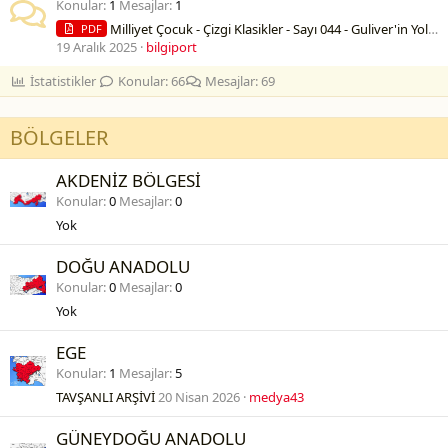
Konular
1
Mesajlar
1
Milliyet Çocuk - Çizgi Klasikler - Sayı 044 - Guliver'in Yolculukları
PDF
19 Aralık 2025
bilgiport
İstatistikler
Konular
66
Mesajlar
69
BÖLGELER
AKDENİZ BÖLGESİ
Konular
0
Mesajlar
0
Yok
DOĞU ANADOLU
Konular
0
Mesajlar
0
Yok
EGE
Konular
1
Mesajlar
5
TAVŞANLI ARŞİVİ
20 Nisan 2026
medya43
GÜNEYDOĞU ANADOLU