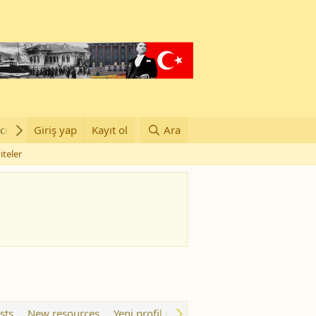
cılar
Giriş yap
Groups
Kayıt ol
Ara
iteler
sts
New resources
Yeni profil mesajları
Son aktivite