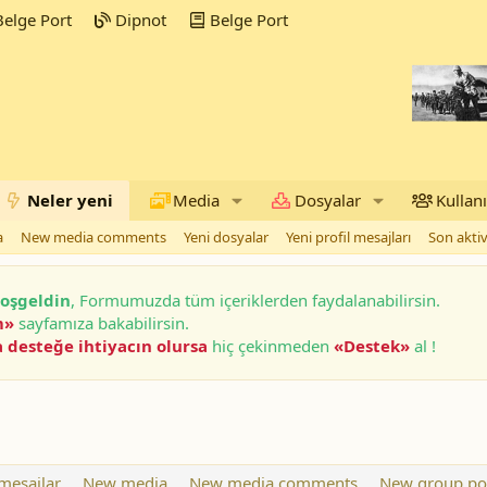
elge Port
Dipnot
Belge Port
Neler yeni
Media
Dosyalar
Kullanı
a
New media comments
Yeni dosyalar
Yeni profil mesajları
Son aktiv
oşgeldin
, Formumuzda tüm içeriklerden faydalanabilirsin.
m»
sayfamıza bakabilirsin.
 desteğe ihtiyacın olursa
hiç çekinmeden
«Destek»
al !
mesajlar
New media
New media comments
New group po