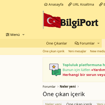
Anasayfa
URL Kısaltma
B
Menü
Öne Çıkanlar
Forumlar
Öne çıkan içerik
Yeni mesajlar
New medi
Topluluk platformuna h
Bunun için lütfen
«Yardı
Herhangi bir sorun veya
Forumlar
Neler yeni
Öne çıkan içerik
Neler yeni
Öne çıkan içerik
Yeni 