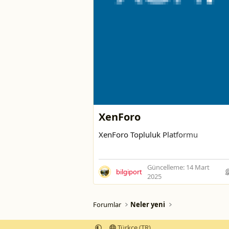
XenForo
XenForo Topluluk Platformu
Güncelleme:
14 Mart
bilgiport
2025
Forumlar
Neler yeni
Türkçe (TR)