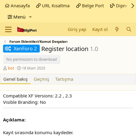
Anasayfa
URL Kısaltma
Belge Port
Dipnot
Menü
Giriş yap
Kayıt ol
Forum Eklentileri/Komut Dosyaları
Register location
1.0
XenForo 2
No permission to download
Y
C
bot
18 Mart 2025
a
r
Genel bakış
z
e
Geçmiş
Tartışma
a
a
r
t
i
Compatible XF Versions: 2.2 , 2.3
o
Visible Branding: No
n
d
a
Açıklama:
t
e
Kayıt sırasında konumu kaydeder.