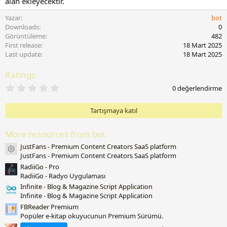
alan ekleyecektir.
Yazar
bot
Downloads
0
Görüntüleme
482
First release
18 Mart 2025
Last update
18 Mart 2025
Ratings
0
0 değerlendirme
.
0
0
Tartışmaya katıl
y
ı
l
More resources from bot
d
JustFans - Premium Content Creators SaaS platform
ı
Resource icon
z
JustFans - Premium Content Creators SaaS platform
RadiiGo - Pro
RadiiGo - Radyo Uygulaması
Infinite - Blog & Magazine Script Application
Infinite - Blog & Magazine Script Application
FBReader Premium
Popüler e-kitap okuyucunun Premium Sürümü.