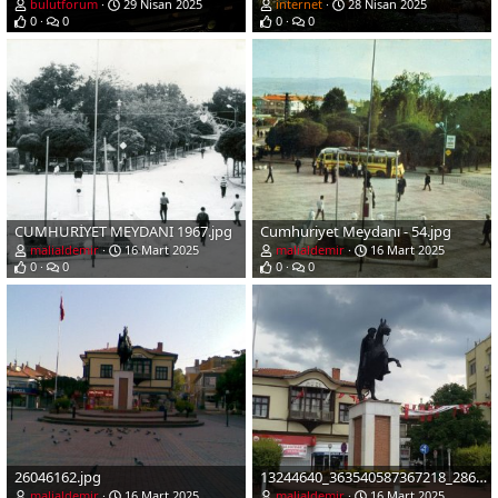
bulutforum
29 Nisan 2025
internet
28 Nisan 2025
0
0
0
0
CUMHURİYET MEYDANI 1967.jpg
Cumhuriyet Meydanı - 54.jpg
malialdemir
16 Mart 2025
malialdemir
16 Mart 2025
0
0
0
0
26046162.jpg
13244640_363540587367218_2867421275431923060_n.jpg
malialdemir
16 Mart 2025
malialdemir
16 Mart 2025