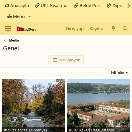
Anasayfa
URL Kısaltma
Belge Port
Dipnot
Menü
Giriş yap
Kayıt ol
Media
Genel
Navigasyon
Filtreler
İngiliz Bahçesi (Almanya)
Kuleli Askeri Lisesi, İstanbul