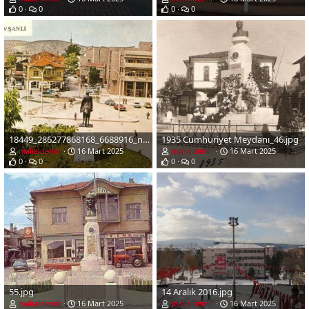
0
0
0
0
18449_286277868168_6688916_n.jpg
1935 Cumhuriyet Meydanı_46.jpg
malialdemir
16 Mart 2025
malialdemir
16 Mart 2025
0
0
0
0
55.jpg
14 Aralık 2016.jpg
malialdemir
16 Mart 2025
malialdemir
16 Mart 2025