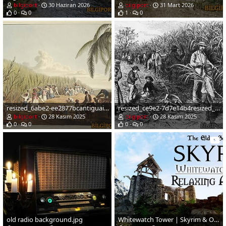
bilgiport
30 Haziran 2026
bilgiport
31 Mart 2026
0
0
1
0
resized_6abe2-ee2877bcantiguaingilizkolonisindesekerekimi1823.jpg
resized_ce9e2-7d7e14b4resized_a216e56bd14ccantislavery3.jpg
bilgiport
28 Kasım 2025
bilgiport
28 Kasım 2025
0
0
0
0
old radio background.jpg
Whitewatch Tower | Skyrim & Oblivion Music & Ambience