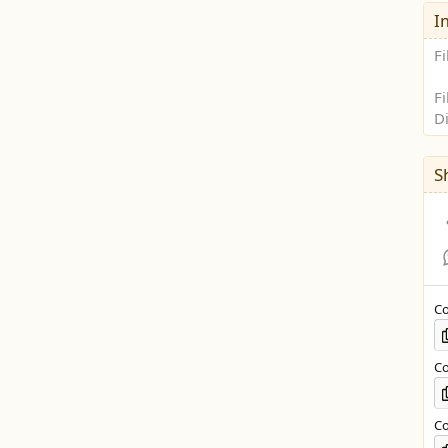
I
F
Fi
D
S
Co
Co
Co