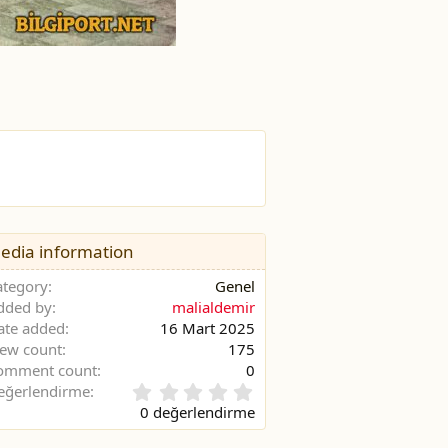
edia information
ategory
Genel
dded by
malialdemir
ate added
16 Mart 2025
iew count
175
omment count
0
0
eğerlendirme
.
0 değerlendirme
0
0