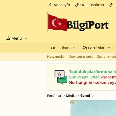
Anasayfa
URL Kısaltma
B
Menü
Öne Çıkanlar
Forumlar
New media
New comments
Search med
Topluluk platformuna h
Bunun için lütfen
«Yardı
Herhangi bir sorun veya
Forumlar
Media
Genel