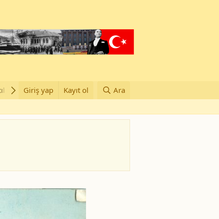
ılar
Giriş yap
Groups
Kayıt ol
Ara