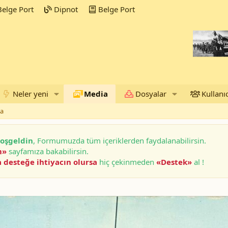
elge Port
Dipnot
Belge Port
Neler yeni
Media
Dosyalar
Kullanıc
ia
oşgeldin
, Formumuzda tüm içeriklerden faydalanabilirsin.
m»
sayfamıza bakabilirsin.
 desteğe ihtiyacın olursa
hiç çekinmeden
«Destek»
al !