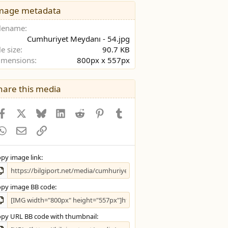
y
mage metadata
ı
l
ilename
d
Cumhuriyet Meydanı - 54.jpg
ı
le size
90.7 KB
z
imensions
800px x 557px
hare this media
Facebook
X (Twitter)
Bluesky
LinkedIn
Reddit
Pinterest
Tumblr
WhatsApp
E-posta
Bağlantı
py image link
py image BB code
py URL BB code with thumbnail